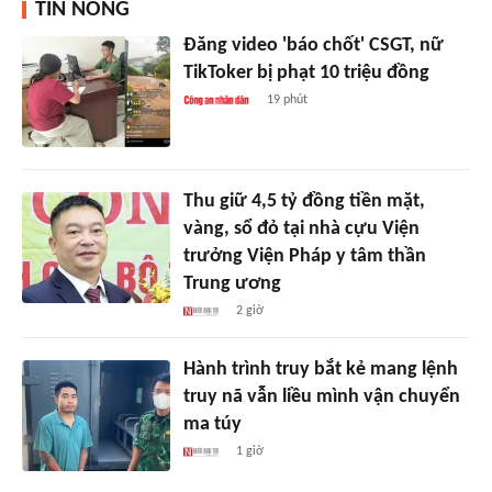
TIN NÓNG
Đăng video 'báo chốt' CSGT, nữ
TikToker bị phạt 10 triệu đồng
19 phút
Thu giữ 4,5 tỷ đồng tiền mặt,
vàng, sổ đỏ tại nhà cựu Viện
trưởng Viện Pháp y tâm thần
Trung ương
2 giờ
Hành trình truy bắt kẻ mang lệnh
truy nã vẫn liều mình vận chuyển
ma túy
1 giờ