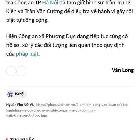
tra Công an TP
Hà Nội
đã tạm giữ hình sự Trần Trung
Kiên và Trần Văn Cường để điều tra về hành vi gây rối
trật tự công cộng.
Hiện Công an xã Phượng Dực đang tiếp tục củng cố
hồ sơ, xử lý các đối tượng liên quan theo quy định
của
pháp luật
.
Văn Long
Hà Nội
Nguồn
Phụ Nữ VN
:
https://phunuvietnam.vn/2-anh-em-xong-vao-quan-cat-toc-
hanh-hung-nguoi-phu-nu-vi-nghi-co-quan-he-voi-bo-minh-
238260515205858295.htm