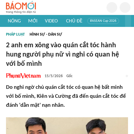
NÓNG
MỚI
VIDEO
CHỦ ĐỀ
#ASEAN Cup 2026
#Trí tuệ nhân tạo
#Mỹ - Iran
#Khám phá Việt Nam
PHÁP LUẬT
HÌNH SỰ - DÂN SỰ
#Khám phá thế giới
2 anh em xông vào quán cắt tóc hành
hung người phụ nữ vì nghi có quan hệ
với bố mình
15/5/2026
Gốc
Do nghi ngờ chủ quán cắt tóc có quan hệ bất minh
với bố mình, Kiên và Cường đã đến quán cắt tóc để
đánh 'dằn mặt' nạn nhân.