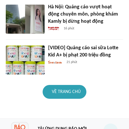
Hà Nội: Quảng cáo vượt hoạt
động chuyên môn, phòng khám
Kamly bị dừng hoạt động
16 phút
[VIDEO] Quảng cáo sai sữa Lotte
Kid A+ bị phạt 200 triệu đồng
21 phút
VỀ TRANG CHỦ
TẢI ỨNG DỤNG BÁO MỚI