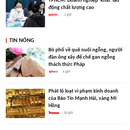
TPHCM: Doanh nghiệp 'khát' lao
động chất lượng cao
1 giờ
TIN NÓNG
Bỏ phố về quê nuôi ngỗng, người
đàn ông xây đế chế gan ngỗng
thách thức Pháp
1 giờ
Phát lộ loạt vi phạm kinh doanh
của Bảo Tín Mạnh Hải, vàng Mi
Hồng
10 giờ