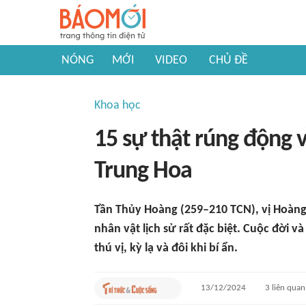
NÓNG
MỚI
VIDEO
CHỦ ĐỀ
Khoa học
15 sự thật rúng động 
Trung Hoa
Tần Thủy Hoàng (259–210 TCN), vị Hoàng 
nhân vật lịch sử rất đặc biệt. Cuộc đời 
thú vị, kỳ lạ và đôi khi bí ẩn.
13/12/2024
3
liên quan