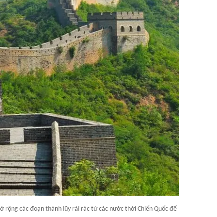
ở rộng các đoạn thành lũy rải rác từ các nước thời Chiến Quốc để