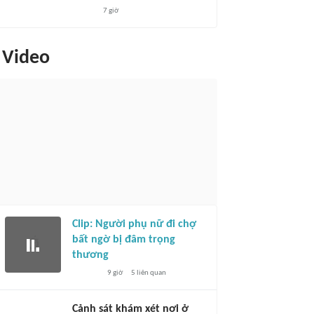
7 giờ
Video
Clip: Người phụ nữ đi chợ
bất ngờ bị đâm trọng
thương
9 giờ
5
liên quan
Cảnh sát khám xét nơi ở