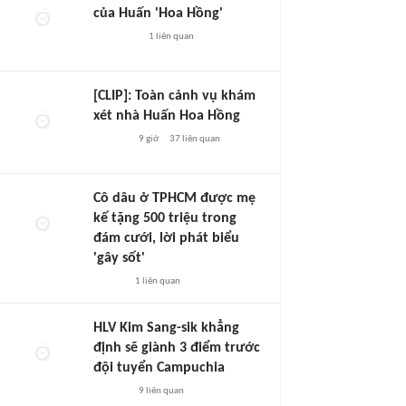
của Huấn 'Hoa Hồng'
1
liên quan
[CLIP]: Toàn cảnh vụ khám
xét nhà Huấn Hoa Hồng
9 giờ
37
liên quan
Cô dâu ở TPHCM được mẹ
kế tặng 500 triệu trong
đám cưới, lời phát biểu
'gây sốt'
1
liên quan
HLV Kim Sang-sik khẳng
định sẽ giành 3 điểm trước
đội tuyển Campuchia
9
liên quan