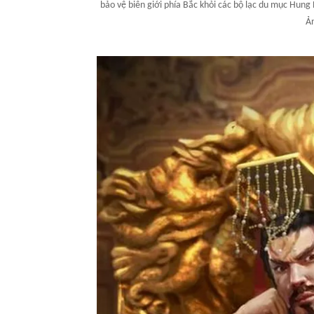
bảo vệ biên giới phía Bắc khỏi các bộ lạc du mục Hung
Ản