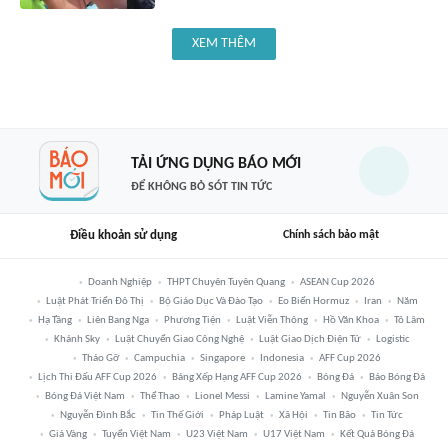
XEM THÊM
TẢI ỨNG DỤNG BÁO MỚI
ĐỂ KHÔNG BỎ SÓT TIN TỨC
Điều khoản sử dụng
Chính sách bảo mật
Doanh Nghiệp
THPT Chuyên Tuyên Quang
ASEAN Cup 2026
Luật Phát Triển Đô Thị
Bộ Giáo Dục Và Đào Tạo
Eo Biển Hormuz
Iran
Năm
Hạ Tầng
Liên Bang Nga
Phương Tiện
Luật Viễn Thông
Hồ Văn Khoa
Tô Lâm
Khánh Sky
Luật Chuyển Giao Công Nghệ
Luật Giao Dịch Điện Tử
Logistic
Tháo Gỡ
Campuchia
Singapore
Indonesia
AFF Cup 2026
Lịch Thi Đấu AFF Cup 2026
Bảng Xếp Hạng AFF Cup 2026
Bóng Đá
Báo Bóng Đá
Bóng Đá Việt Nam
Thể Thao
Lionel Messi
Lamine Yamal
Nguyễn Xuân Son
Nguyễn Đình Bắc
Tin Thế Giới
Pháp Luật
Xã Hội
Tin Bão
Tin Tức
Giá Vàng
Tuyển Việt Nam
U23 Việt Nam
U17 Việt Nam
Kết Quả Bóng Đá