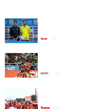
ASEAN CUP 2026
ASEAN Cup 2026: Malaysia bước
vào trận quyết đấu giành vé vào
bán kết
2 giờ
ASEAN Cup 2026, Việt Nam -
Campuchia 1-1: Đội chủ nhà bất
ngờ bị thủng lưới!
2 giờ
CĐV tiếp lửa tuyển Việt Nam đấu
Campuchia bằng tình yêu vô điều
kiện
2 giờ