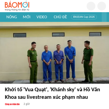
NÓNG
MỚI
VIDEO
CHỦ ĐỀ
#ASEAN Cup 2026
#Trí tuệ nhân tạo
#Mỹ - Iran
#Khám phá Việt Nam
#Khám phá thế giới
Khởi tố 'Vua Quạt', 'Khánh sky' và Hồ Văn
Khoa sau livestream xúc phạm nhau
2 giờ