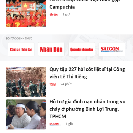
Campuchia
1 giờ
ĐỐI TÁC CHÍNH THỨC
Quy tập 227 hài cốt liệt sĩ tại Công
viên Lê Thị Riêng
24 phút
Hỗ trợ gia đình nạn nhân trong vụ
cháy ở phường Bình Lợi Trung,
TPHCM
1 giờ