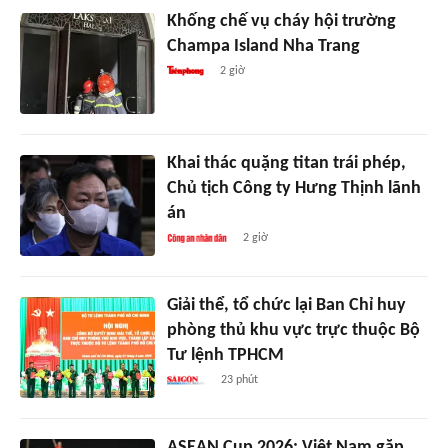
Khống chế vụ cháy hội trường
Champa Island Nha Trang
2 giờ
Khai thác quặng titan trái phép,
Chủ tịch Công ty Hưng Thịnh lãnh
án
2 giờ
Giải thể, tổ chức lại Ban Chỉ huy
phòng thủ khu vực trực thuộc Bộ
Tư lệnh TPHCM
23 phút
ASEAN Cup 2026: Việt Nam gặp