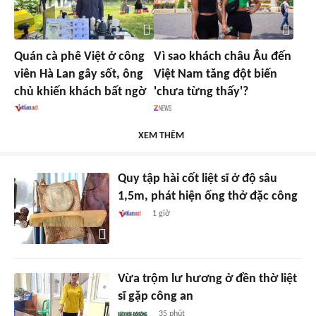
Quán cà phê Việt ở công
Vì sao khách châu Âu đến
viên Hà Lan gây sốt, ông
Việt Nam tăng đột biến
chủ khiến khách bất ngờ
'chưa từng thấy'?
XEM THÊM
Quy tập hài cốt liệt sĩ ở độ sâu
1,5m, phát hiện ống thở đặc công
1 giờ
Vừa trộm lư hương ở đền thờ liệt
sĩ gặp công an
35 phút