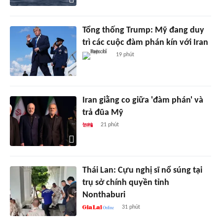
Tổng thống Trump: Mỹ đang duy
trì các cuộc đàm phán kín với Iran
19 phút
Iran giằng co giữa 'đàm phán' và
trả đũa Mỹ
21 phút
Thái Lan: Cựu nghị sĩ nổ súng tại
trụ sở chính quyền tỉnh
Nonthaburi
31 phút