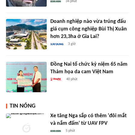
34 phút
Doanh nghiệp nào vừa trúng đấu
giá cụm công nghiệp Bùi Thị Xuân
hơn 23,3ha ở Gia Lai?
3 giờ
Đồng Nai tổ chức kỷ niệm 65 năm
Thảm họa da cam Việt Nam
40 phút
TIN NÓNG
Xe tăng Nga sắp có thêm 'đôi mắt
và nắm đấm' từ UAV FPV
5 phút