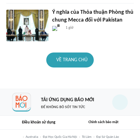
Ý nghĩa của Thỏa thuận Phòng thủ
chung Mecca đối với Pakistan
1 giờ
VỀ TRANG CHỦ
TẢI ỨNG DỤNG BÁO MỚI
ĐỂ KHÔNG BỎ SÓT TIN TỨC
Điều khoản sử dụng
Chính sách bảo mật
Australia
Đại Học Quốc Gia Hà Nội
Tô Lâm
Đại Sứ Quán Lào