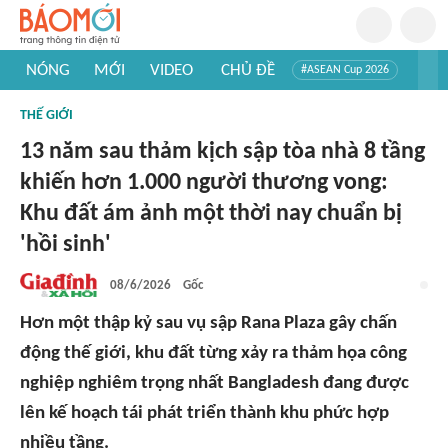
NÓNG
MỚI
VIDEO
CHỦ ĐỀ
#ASEAN Cup 2026
#Tuyển sinh đại học 2026
#Trí tuệ nhân tạo
#Mỹ - Iran
THẾ GIỚI
#Khám phá Việt Nam
#Khám phá thế giới
13 năm sau thảm kịch sập tòa nhà 8 tầng
khiến hơn 1.000 người thương vong:
Khu đất ám ảnh một thời nay chuẩn bị
'hồi sinh'
08/6/2026
Gốc
Hơn một thập kỷ sau vụ sập Rana Plaza gây chấn
động thế giới, khu đất từng xảy ra thảm họa công
nghiệp nghiêm trọng nhất Bangladesh đang được
lên kế hoạch tái phát triển thành khu phức hợp
nhiều tầng.