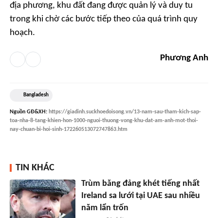
địa phương, khu đất đang được quản lý và duy tu
trong khi chờ các bước tiếp theo của quá trình quy
hoạch.
Phương Anh
Bangladesh
Nguồn
GĐ&XH
:
https://giadinh.suckhoedoisong.vn/13-nam-sau-tham-kich-sap-
toa-nha-8-tang-khien-hon-1000-nguoi-thuong-vong-khu-dat-am-anh-mot-thoi-
nay-chuan-bi-hoi-sinh-172260513072747863.htm
TIN KHÁC
Trùm băng đảng khét tiếng nhất
Ireland sa lưới tại UAE sau nhiều
năm lẩn trốn